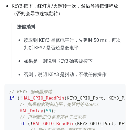
KEY3 按下，红灯亮/灭翻转一次，然后等待按键释放
（否则会导致连续翻转）
按键消抖
读取到 KEY3 是低电平时，先延时 50 ms，再次
判断 KEY2 是否还是低电平
如果是，则说明 KEY3 确实被按下
否则，说明 KEY3 是抖动，不做任何操作
// KEY3 编码器按键
if
(
!
HAL_GPIO_ReadPin
(
KEY3_GPIO_Port
,
 KEY3_Pin
// 如果检测到低电平，先延时等待50ms
HAL_Delay
(
50
)
;
// 再判断KEY3是否还处于低电平
if
(
!
HAL_GPIO_ReadPin
(
KEY3_GPIO_Port
,
 KEY3