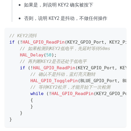
如果是，则说明 KEY2 确实被按下
否则，说明 KEY2 是抖动，不做任何操作
// KEY2消抖
if
(
!
HAL_GPIO_ReadPin
(
KEY2_GPIO_Port
,
 KEY2_Pin
// 如果检测到KEY2低电平，先延时等待50ms
HAL_Delay
(
50
)
;
// 再判断KEY2是否还处于低电平
if
(
!
HAL_GPIO_ReadPin
(
KEY2_GPIO_Port
,
 KEY2
// 确认不是抖动，蓝灯亮灭翻转
HAL_GPIO_TogglePin
(
BLUE_GPIO_Port
,
 BLU
// 等待KEY2松开，才能开始下一次检测
while
(
!
HAL_GPIO_ReadPin
(
KEY2_GPIO_Por
{
}
}
}