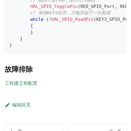
// 确认不是抖动，蓝灯亮灭翻转
HAL_GPIO_TogglePin
(
RED_GPIO_Port
,
 RED_
// 等待KEY3松开，才能开始下一次检测
while
(
!
HAL_GPIO_ReadPin
(
KEY3_GPIO_Por
{
}
}
}
故障排除
工程建立和配置
编辑此页