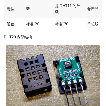
是 DHT11 的升
定位
新
老产品
级
通信
标准 I²C
标准 I²C
单总线
DHT20 内部结构：