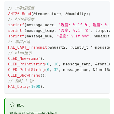
// 读取温湿度
AHT20_Read
(
&
temperature
,
&
humidity
)
;
// 打印温湿度
sprintf
(
message_uart
,
"温度: %.1f ℃, 湿度: %.1f
sprintf
(
message_temp
,
"温度: %.1f ℃"
,
 temperat
sprintf
(
message_hum
,
"湿度: %.1f %%"
,
 humidity
// 串口发送
HAL_UART_Transmit
(
&
huart2
,
(
uint8_t
*
)
message_
// oled显示
OLED_NewFrame
(
)
;
OLED_PrintString
(
0
,
16
,
 message_temp
,
&
font16x
OLED_PrintString
(
0
,
32
,
 message_hum
,
&
font16x1
OLED_ShowFrame
(
)
;
// 延时 1 秒
HAL_Delay
(
1000
)
;
提示
建议读取间隔大于500毫秒