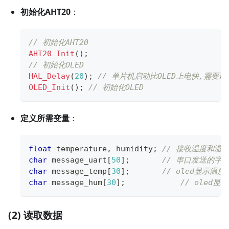
初始化AHT20
：
// 初始化AHT20
AHT20_Init
(
)
;
// 初始化OLED
HAL_Delay
(
20
)
;
// 单片机启动比OLED上电快,需要
OLED_Init
(
)
;
// 初始化OLED
定义所需变量
：
float
 temperature
,
 humidity
;
// 接收温度和湿
char
 message_uart
[
50
]
;
// 串口发送的字
char
 message_temp
[
30
]
;
// oled显示温
char
 message_hum
[
30
]
;
// oled
(2) 读取数据