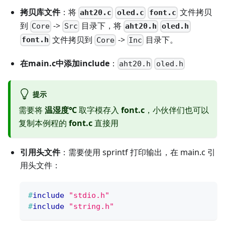
拷贝库文件
：将
文件拷贝
aht20.c
oled.c
font.c
到
->
目录下，将
aht20.h
oled.h
Core
Src
文件拷贝到
->
目录下。
font.h
Core
Inc
在main.c中添加include
：
aht20.h
oled.h
提示
需要将
温湿度℃
取字模存入
font.c
，小伙伴们也可以
复制本例程的
font.c
直接用
引用头文件
：需要使用 sprintf 打印输出，在 main.c 引
用头文件：
#
include
"stdio.h"
#
include
"string.h"